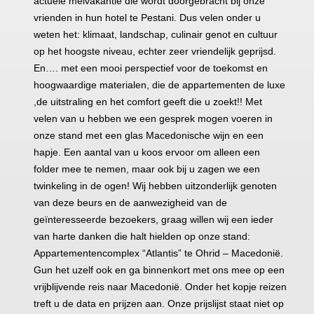
actuele meivakantie die wordt doorgebracht bij onze
vrienden in hun hotel te Pestani. Dus velen onder u
weten het: klimaat, landschap, culinair genot en cultuur
op het hoogste niveau, echter zeer vriendelijk geprijsd.
En…. met een mooi perspectief voor de toekomst en
hoogwaardige materialen, die de appartementen de luxe
,de uitstraling en het comfort geeft die u zoekt!! Met
velen van u hebben we een gesprek mogen voeren in
onze stand met een glas Macedonische wijn en een
hapje. Een aantal van u koos ervoor om alleen een
folder mee te nemen, maar ook bij u zagen we een
twinkeling in de ogen! Wij hebben uitzonderlijk genoten
van deze beurs en de aanwezigheid van de
geïnteresseerde bezoekers, graag willen wij een ieder
van harte danken die halt hielden op onze stand:
Appartementencomplex “Atlantis” te Ohrid – Macedonië.
Gun het uzelf ook en ga binnenkort met ons mee op een
vrijblijvende reis naar Macedonië. Onder het kopje reizen
treft u de data en prijzen aan. Onze prijslijst staat niet op