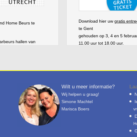
Download hier uw
gratis entr
cond Home Beurs te
te Gent
gehouden op 3, 4 en 5 februa
arbeurs hallen van
11.00 uur tot 18.00 uur.
Download u gratis entreekaart
aande link in uw
internetbrowser te plakken
U kunt ons vinden op…
Lees
Wilt u meer informatie?
La
Wij helpen u graag!
N
Simone Machtel
I
Marisca Boers
v
D
H
G