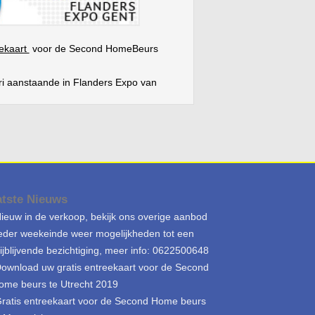
eekaart
voor de Second HomeBeurs
ri aanstaande in Flanders Expo van
door onderstaande link in uw
 meer
→
atste Nieuws
ieuw in de verkoop, bekijk ons overige aanbod
eder weekeinde weer mogelijkheden tot een
rijblijvende bezichtiging, meer info: 0622500648
ownload uw gratis entreekaart voor de Second
ome beurs te Utrecht 2019
ratis entreekaart voor de Second Home beurs