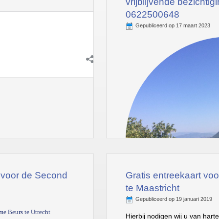
vrijblijvende bezichtig
0622500648
Gepubliceerd op
17 maart 2023
 voor de Second
Gratis entreekaart v
te Maastricht
Gepubliceerd op
19 januari 2019
me Beurs te Utrecht
Hierbij nodigen wij u van har