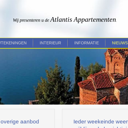
Atlantis Appartementen
Wij presenteren u de
.
TEKENINGEN
INTERIEUR
INFORMATIE
NIEUWS
s overige aanbod
Ieder weekeinde weer