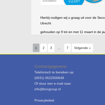
Hierbij nodigen wij u graag uit voor de Se
Utrecht
gehouden op 9 tot en met 11 maart in de ja
10.00 -17.00 uur.
Download u gratis entreekaart
door onderst
1
2
3
…
7
Volgende »
internetbrowser te plakken ;
U kunt…
Lees meer
→
Contactgegevens
Telefonisch te bereiken op:
(0031) 0622500648
Of stuur een e-mail naar:
info@bncgroup.nl
Privacybeleid