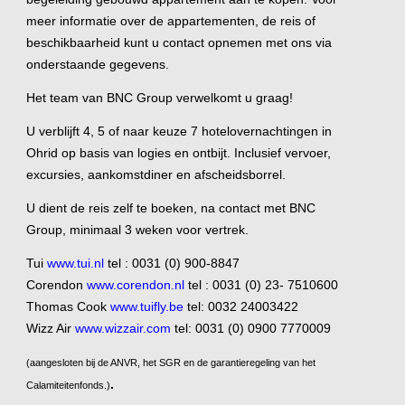
meer informatie over de appartementen, de reis of
beschikbaarheid kunt u contact opnemen met ons via
onderstaande gegevens.
Het team van BNC Group verwelkomt u graag!
U verblijft 4, 5 of naar keuze 7 hotelovernachtingen in
Ohrid op basis van logies en ontbijt. Inclusief vervoer,
excursies, aankomstdiner en afscheidsborrel.
U dient de reis zelf te boeken, na contact met BNC
Group, minimaal 3 weken voor vertrek.
Tui
www.tui.nl
tel : 0031 (0) 900-8847
Corendon
www.corendon.nl
tel : 0031 (0) 23- 7510600
Thomas Cook
www.tuifly.be
tel: 0032 24003422
Wizz Air
www.wizzair.com
tel: 0031 (0) 0900 7770009
(aangesloten bij de ANVR, het SGR en de garantieregeling van het
.
Calamiteitenfonds.)