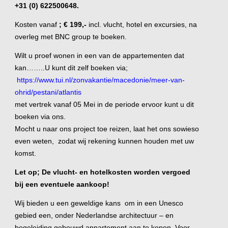
+31 (0) 622500648.
Kosten vanaf
; € 199,-
incl. vlucht, hotel en excursies, na
overleg met BNC group te boeken.
Wilt u proef wonen in een van de appartementen dat
kan……..U kunt dit zelf boeken via;
https://www.tui.nl/zonvakantie/macedonie/meer-van-
ohrid/pestani/atlantis
met vertrek vanaf 05 Mei in de periode ervoor kunt u dit
boeken via ons.
Mocht u naar ons project toe reizen, laat het ons sowieso
even weten, zodat wij rekening kunnen houden met uw
komst.
Let op; De vlucht- en hotelkosten worden vergoed
bij een eventuele aankoop!
Wij bieden u een geweldige kans om in een Unesco
gebied een, onder Nederlandse architectuur – en
begeleiding gebouwd appartement aan te kopen. Voor