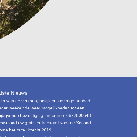
tste Nieuws
ieuw in de verkoop, bekijk ons overige aanbod
eder weekeinde weer mogelijkheden tot een
rijblijvende bezichtiging, meer info: 0622500648
ownload uw gratis entreekaart voor de Second
ome beurs te Utrecht 2019