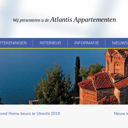
Atlantis Appartementen
Wij presenteren u de
.
TEKENINGEN
INTERIEUR
INFORMATIE
NIEUWS
cond Home beurs te Utrecht 2019
Nieuw i