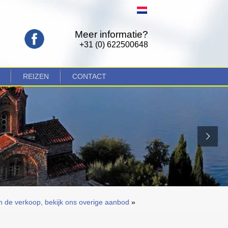
Meer informatie?
+31 (0) 622500648
REIZEN
CONTACT
n de verkoop, bekijk ons overige aanbod
»