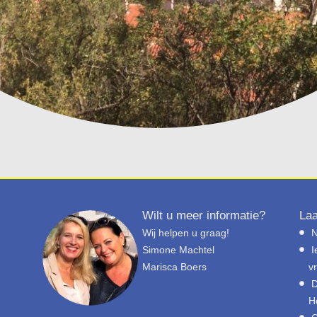
Wilt u meer informatie?
Laa
Wij helpen u graag!
N
Simone Machtel
I
Marisca Boers
v
D
H