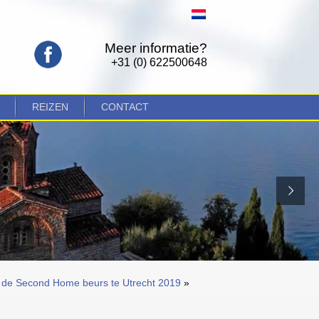
Meer informatie?
+31 (0) 622500648
REIZEN
CONTACT
r de Second Home beurs te Utrecht 2019
»