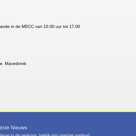
taande in de MECC van 10.00 uur tot 17.00
d te Macedonië.
tste Nieuws
ieuw in de verkoop, bekijk ons overige aanbod