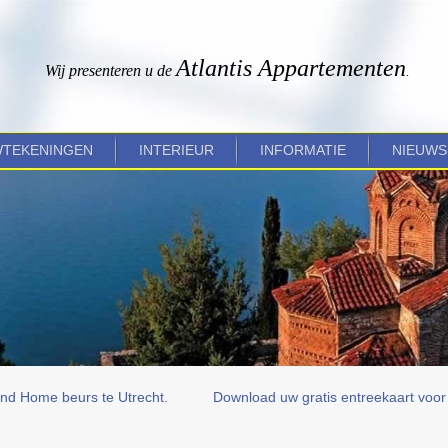
Atlantis Appartementen
Wij presenteren u de
.
TEKENINGEN
INTERIEUR
INFORMATIE
NIEUWS
ond Home beurs te Utrecht.
Download uw gratis entreekaart voo